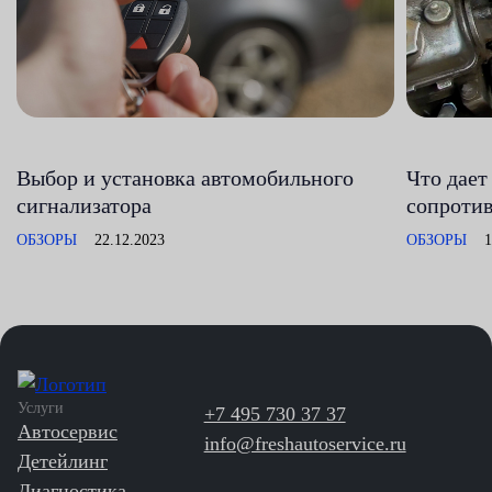
Выбор и установка автомобильного
Что дает
сигнализатора
сопроти
ОБЗОРЫ
22.12.2023
ОБЗОРЫ
1
Услуги
+7 495 730 37 37
Автосервис
info@freshautoservice.ru
Детейлинг
Диагностика