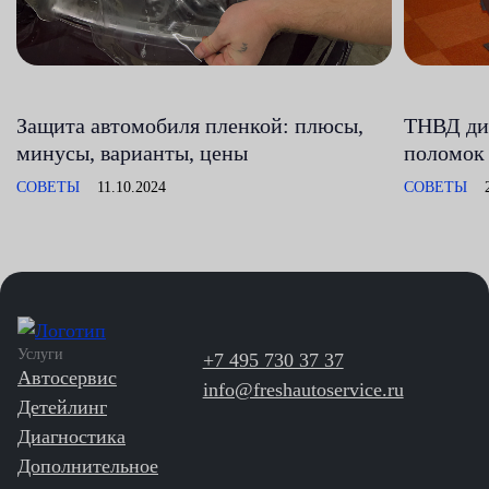
Защита автомобиля пленкой: плюсы,
ТНВД диз
минусы, варианты, цены
поломок 
СОВЕТЫ
11.10.2024
СОВЕТЫ
Услуги
+7 495 730 37 37
Автосервис
info@freshautoservice.ru
Детейлинг
Диагностика
Дополнительное