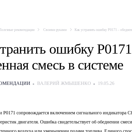
Полезные рекомендации
Своими руками
Как устранить ошибку P0171 – обеднен
странить ошибку P0171
нная смесь в системе
КОМЕНДАЦИИ
ВАЛЕРИЙ ЖМЫШЕНКО
19.05.26
 P0171 сопровождается включением сигнального индикатора Ch
еристик двигателя. Ошибка свидетельствует об обеднении смеси
учтенного воздуха или уменьшении подачи топлива. Единого спос