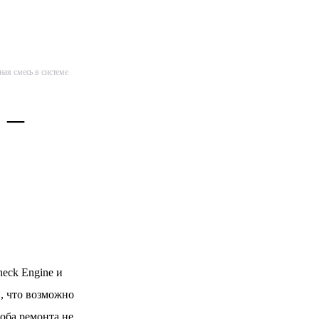
ная смесь в системе
 –
eck Engine и
, что возможно
оба ремонта не