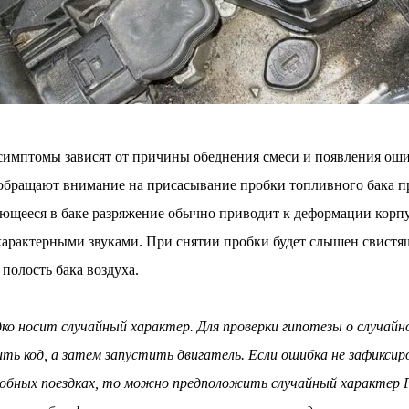
имптомы зависят от причины обеднения смеси и появления оши
обращают внимание на присасывание пробки топливного бака 
ующееся в баке разряжение обычно приводит к деформации корпу
арактерными звуками. При снятии пробки будет слышен свистящ
полость бака воздуха.
ко носит случайный характер. Для проверки гипотезы о случайн
ть код, а затем запустить двигатель. Если ошибка не зафиксиро
робных поездках, то можно предположить случайный характер 