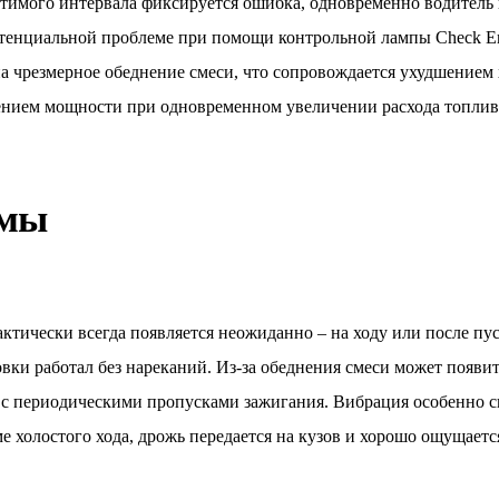
стимого интервала фиксируется ошибка, одновременно водитель
тенциальной проблеме при помощи контрольной лампы Check E
на чрезмерное обеднение смеси, что сопровождается ухудшением
ением мощности при одновременном увеличении расхода топлив
омы
тически всегда появляется неожиданно – на ходу или после пус
вки работал без нареканий. Из-за обеднения смеси может появи
я с периодическими пропусками зажигания. Вибрация особенно с
е холостого хода, дрожь передается на кузов и хорошо ощущается