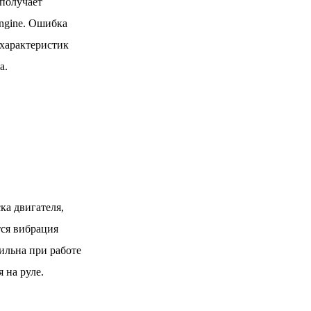
 получает
ngine. Ошибка
 характеристик
а.
ка двигателя,
тся вибрация
ильна при работе
 на руле.