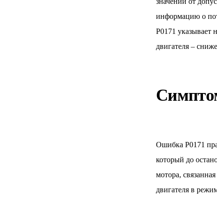
значений от допу
информацию о по
P0171 указывает 
двигателя – сниж
Симпт
Ошибка P0171 прак
который до остано
мотора, связанна
двигателя в режим