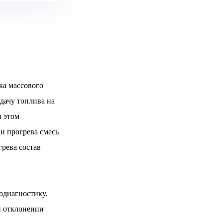
ка массового
одачу топлива на
и этом
и прогрева смесь
грева состав
одиагностику.
и отклонении