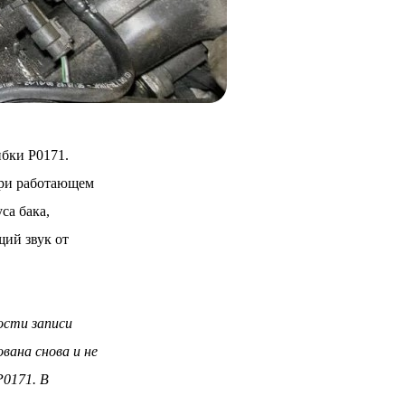
бки P0171.
при работающем
са бака,
ий звук от
ости записи
вана снова и не
P0171. В