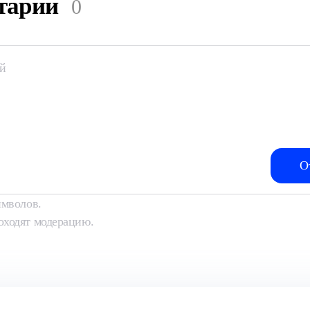
тарии
0
мволов.
оходят модерацию.